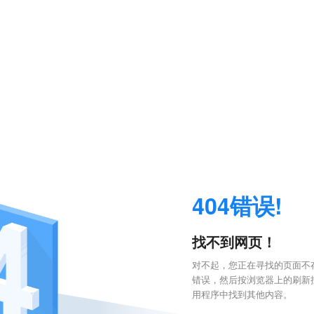
404错误!
找不到网页！
对不起，您正在寻找的页面不存
错误，然后按浏览器上的刷新
用程序中找到其他内容。