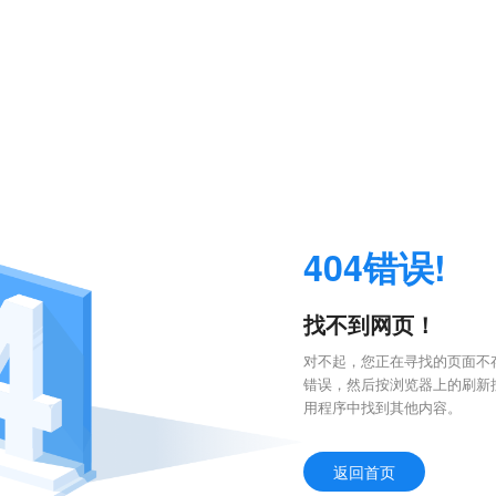
404错误!
找不到网页！
对不起，您正在寻找的页面不存
错误，然后按浏览器上的刷新
用程序中找到其他内容。
返回首页