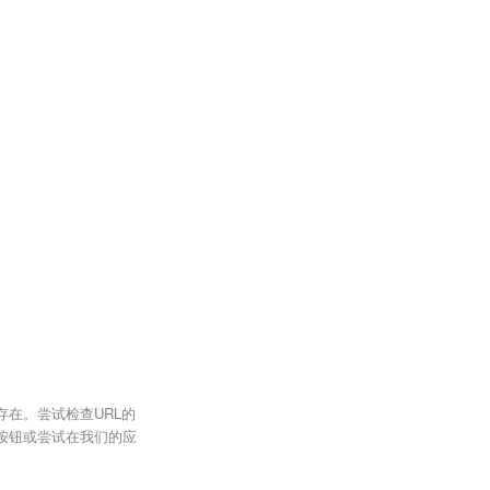
在。尝试检查URL的
按钮或尝试在我们的应