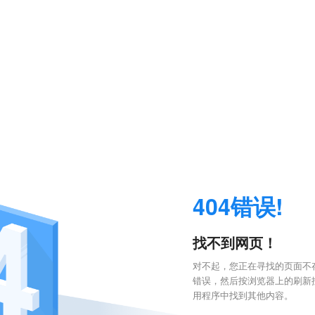
404错误!
找不到网页！
对不起，您正在寻找的页面不存
错误，然后按浏览器上的刷新
用程序中找到其他内容。