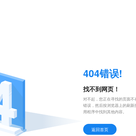
404错误!
找不到网页！
对不起，您正在寻找的页面不存
错误，然后按浏览器上的刷新
用程序中找到其他内容。
返回首页