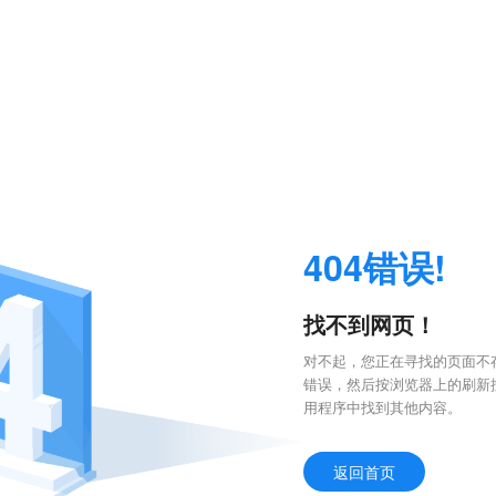
404错误!
找不到网页！
对不起，您正在寻找的页面不存
错误，然后按浏览器上的刷新
用程序中找到其他内容。
返回首页