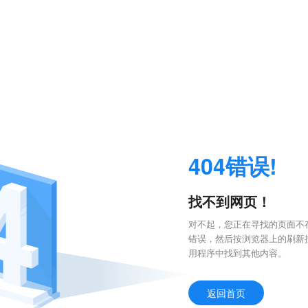
404错误!
找不到网页！
对不起，您正在寻找的页面不存
错误，然后按浏览器上的刷新
用程序中找到其他内容。
返回首页