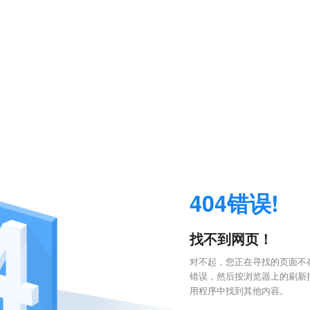
404错误!
找不到网页！
对不起，您正在寻找的页面不存
错误，然后按浏览器上的刷新
用程序中找到其他内容。