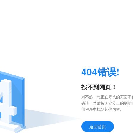
404错误!
找不到网页！
对不起，您正在寻找的页面不存
错误，然后按浏览器上的刷新
用程序中找到其他内容。
返回首页