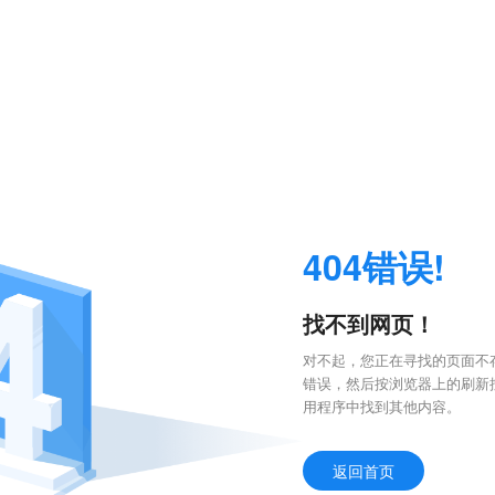
404错误!
找不到网页！
对不起，您正在寻找的页面不存
错误，然后按浏览器上的刷新
用程序中找到其他内容。
返回首页