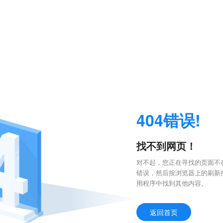
404错误!
找不到网页！
对不起，您正在寻找的页面不存
错误，然后按浏览器上的刷新
用程序中找到其他内容。
返回首页