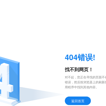
404错误!
找不到网页！
对不起，您正在寻找的页面不存
错误，然后按浏览器上的刷新
用程序中找到其他内容。
返回首页